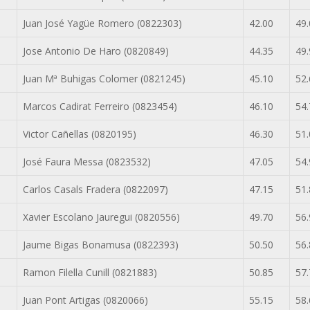
Juan José Yagüe Romero (0822303)
42.00
49.
Jose Antonio De Haro (0820849)
44.35
49.
Juan Mª Buhigas Colomer (0821245)
45.10
52.
Marcos Cadirat Ferreiro (0823454)
46.10
54.
Victor Cañellas (0820195)
46.30
51.
José Faura Messa (0823532)
47.05
54.
Carlos Casals Fradera (0822097)
47.15
51.
Xavier Escolano Jauregui (0820556)
49.70
56.
Jaume Bigas Bonamusa (0822393)
50.50
56.
Ramon Filella Cunill (0821883)
50.85
57.
Juan Pont Artigas (0820066)
55.15
58.