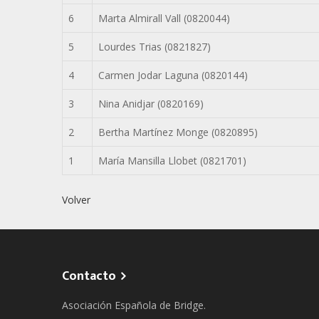
6
Marta Almirall Vall (0820044)
5
Lourdes Trias (0821827)
4
Carmen Jodar Laguna (0820144)
3
Nina Anidjar (0820169)
2
Bertha Martínez Monge (0820895)
1
María Mansilla Llobet (0821701)
Volver
Contacto
Asociación Española de Bridge.