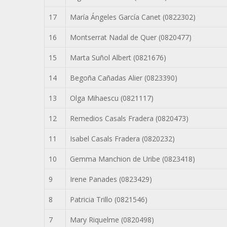
17
María Ángeles García Canet (0822302)
16
Montserrat Nadal de Quer (0820477)
15
Marta Suñol Albert (0821676)
14
Begoña Cañadas Alier (0823390)
13
Olga Mihaescu (0821117)
12
Remedios Casals Fradera (0820473)
11
Isabel Casals Fradera (0820232)
10
Gemma Manchion de Uribe (0823418)
9
Irene Panades (0823429)
8
Patricia Trillo (0821546)
7
Mary Riquelme (0820498)