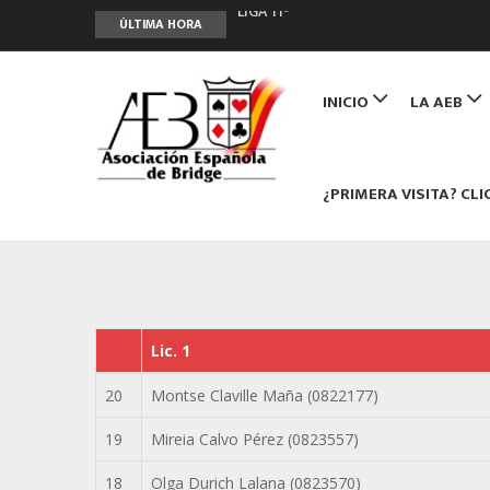
LIGA 11ª
ÚLTIMA HORA
2º CLASIFICATORIO EQUIPOS ONLINE
Curso de Formación y Actualización 
Main
ANUNCIATE EN NUESTRA REVISTA
navigation
INICIO
LA AEB
NUEVA PROGRAMACIÓN TORNEOS FU
¿PRIMERA VISITA? CLI
Lic. 1
20
Montse Claville Maña (0822177)
19
Mireia Calvo Pérez (0823557)
18
Olga Durich Lalana (0823570)