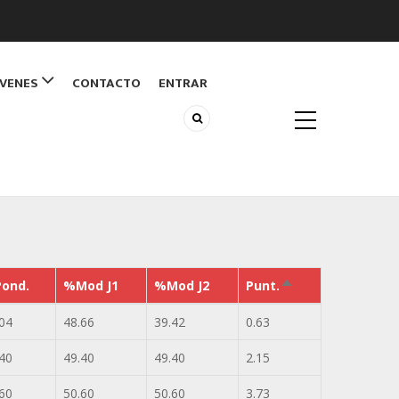
ÓVENES
CONTACTO
ENTRAR
ond.
%Mod J1
%Mod J2
Punt.
Ordenar
descendente
04
48.66
39.42
0.63
40
49.40
49.40
2.15
60
50.60
50.60
3.73