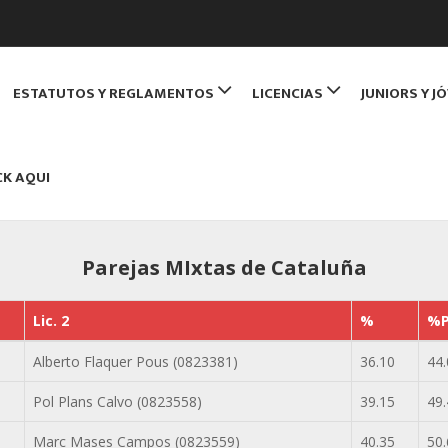
de Monitores de Bridge
ESTATUTOS Y REGLAMENTOS
LICENCIAS
JUNIORS Y J
NBRIDGE
CK AQUI
Parejas MIxtas de Cataluña
Lic. 2
%
%P
Alberto Flaquer Pous (0823381)
36.10
44.
Pol Plans Calvo (0823558)
39.15
49.
Marc Mases Campos (0823559)
40.35
50.