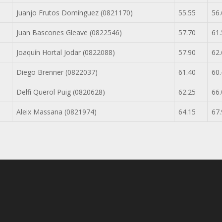
Juanjo Frutos Domínguez (0821170)
55.55
56.
Juan Bascones Gleave (0822546)
57.70
61.
Joaquín Hortal Jodar (0822088)
57.90
62.
Diego Brenner (0822037)
61.40
60.
Delfi Querol Puig (0820628)
62.25
66.
Aleix Massana (0821974)
64.15
67.