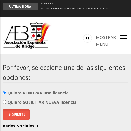
LIGA 11ª
ÚLTIMA HORA
2º CLASIFICATORIO EQUIPOS ONLINE
Curso de Formación y Actualización de
Monitores de Bridge
ANUNCIATE EN NUESTRA REVISTA
NUEVA PROGRAMACIÓN TORNEOS FUNBRIDGE
MOSTRAR
MENU
Por favor, seleccione una de las siguientes
opciones:
Quiero RENOVAR una licencia
Quiero SOLICITAR NUEVA licencia
Redes Sociales