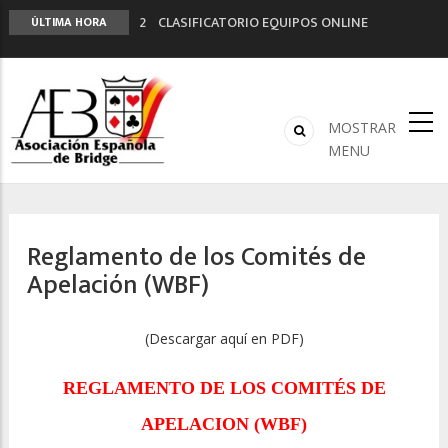
2º CLASIFICATORIO EQUIPOS ONLINE
ÚLTIMA HORA
Curso de Formación y Actualización de
Monitores de Bridge
ANUNCIATE EN NUESTRA REVISTA
NUEVA PROGRAMACIÓN TORNEOS FUNBRIDGE
MOSTRAR
LIGA 11ª
MENU
Reglamento de los Comités de
Apelación (WBF)
(Descargar aquí en PDF)
REGLAMENTO DE LOS COMITÉS DE
APELACION (
WBF
)