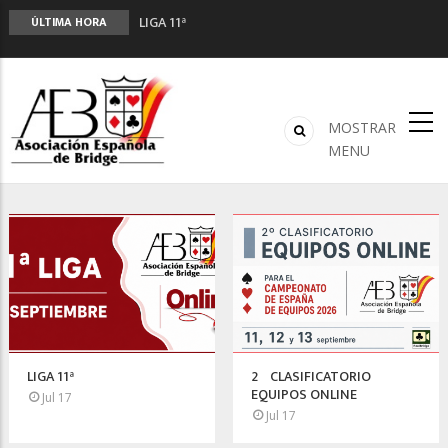
LIGA 11ª
ÚLTIMA HORA
2º CLASIFICATORIO EQUIPOS ONLINE
Curso de Formación y Actualización de
Monitores de Bridge
ANUNCIATE EN NUESTRA REVISTA
MOSTRAR
NUEVA PROGRAMACIÓN TORNEOS FUNBRIDGE
MENU
LIGA 11ª
2º CLASIFICATORIO
EQUIPOS ONLINE
Jul 17
Jul 17