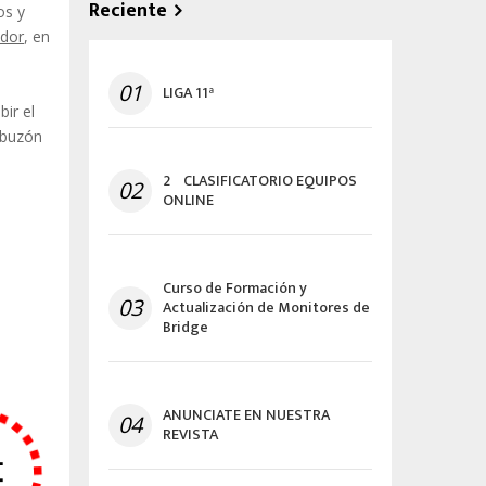
Reciente
os y
ador
, en
01
LIGA 11ª
bir el
 buzón
2º CLASIFICATORIO EQUIPOS
02
ONLINE
Curso de Formación y
03
Actualización de Monitores de
Bridge
ANUNCIATE EN NUESTRA
04
REVISTA