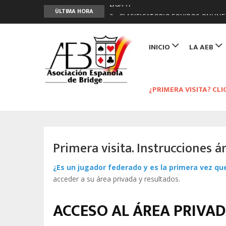
LIGA 11ª
ÚLTIMA HORA
2º CLASIFICATORIO EQUIPOS ONLINE
Curso de Formación y Actualización 
Main
ANUNCIATE EN NUESTRA REVISTA
navigation
INICIO
LA AEB
NUEVA PROGRAMACIÓN TORNEOS FU
¿PRIMERA VISITA? CLI
Primera visita. Instrucciones á
¿Es un jugador federado y es la primera vez qu
acceder a su área privada y resultados.
ACCESO AL ÁREA PRIVA