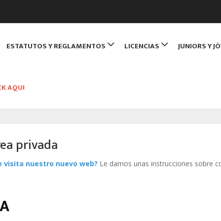
de Monitores de Bridge
ESTATUTOS Y REGLAMENTOS
LICENCIAS
JUNIORS Y J
NBRIDGE
CK AQUI
rea privada
e visita nuestro nuevo web?
Le damos unas instrucciones sobre 
DA