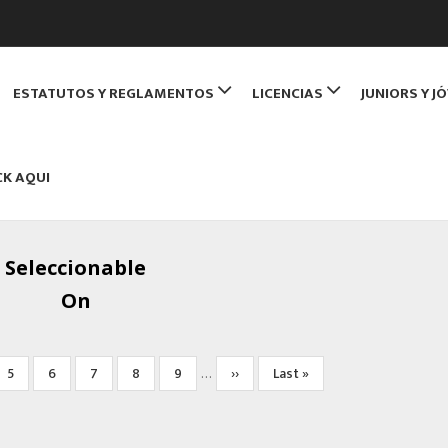
de Monitores de Bridge
ESTATUTOS Y REGLAMENTOS
LICENCIAS
JUNIORS Y J
NBRIDGE
CK AQUI
Seleccionable
On
a
Página
5
Página
6
Página
7
Página
8
Página
9
Siguiente
››
Última
Last »
…
página
página