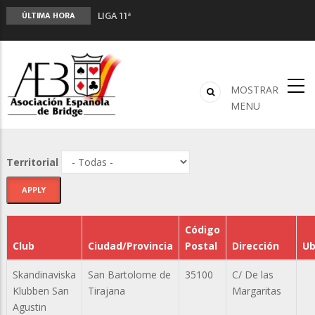
LIGA 11ª
ÚLTIMA HORA
2º CLASIFICATORIO EQUIPOS ONLINE
Curso de Formación y Actualización de
Monitores de Bridge
ANUNCIATE EN NUESTRA REVISTA
MOSTRAR
NUEVA PROGRAMACIÓN TORNEOS FUNBRIDGE
MENU
Territorial
Código
Club
Ciudad/Provincia
Postal
Dirección
Ub
Skandinaviska
San Bartolome de
35100
C/ De las
Klubben San
Tirajana
Margaritas
Agustin