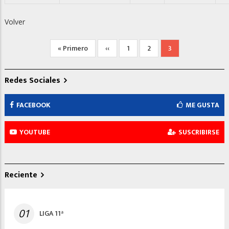
Volver
Paginación
Primera
« Primero
Página
‹‹
Página
1
Página
2
Página
3
página
anterior
actual
Redes Sociales
FACEBOOK
ME GUSTA
YOUTUBE
SUSCRIBIRSE
Reciente
01
LIGA 11ª