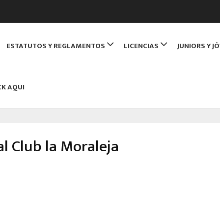
de Monitores de Bridge
ESTATUTOS Y REGLAMENTOS
LICENCIAS
JUNIORS Y J
NBRIDGE
CK AQUI
l Club la Moraleja