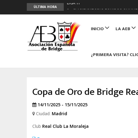
LIGA 11ª
ÚLTIMA HORA
2º CLASIFICATORIO EQUIPOS ONLINE
Curso de Formación y Actualización 
Main
ANUNCIATE EN NUESTRA REVISTA
navigation
INICIO
LA AEB
NUEVA PROGRAMACIÓN TORNEOS FU
¿PRIMERA VISITA? CLI
Copa de Oro de Bridge Rea
14/11/2025 - 15/11/2025
Ciudad:
Madrid
Club
Real Club La Moraleja