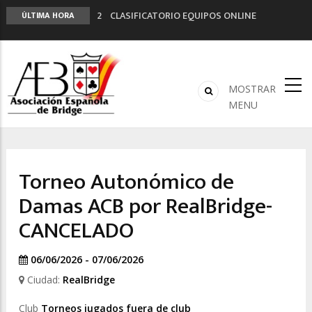
2º CLASIFICATORIO EQUIPOS ONLINE
ÚLTIMA HORA
Curso de Formación y Actualización de
Monitores de Bridge
ANUNCIATE EN NUESTRA REVISTA
NUEVA PROGRAMACIÓN TORNEOS FUNBRIDGE
MOSTRAR
LIGA 11ª
MENU
Torneo Autonómico de
Damas ACB por RealBridge-
CANCELADO
06/06/2026 - 07/06/2026
Ciudad:
RealBridge
Club
Torneos jugados fuera de club