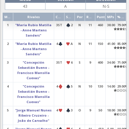
43
A
N-S
Mano
Rivales
Contrato
Salida
Por
Resultado
Punt.
MPs
% punt.
1
"María Rubio Matilla
3ST
2
N
11
460
38.00
79.00%
- Anne Martens
Sanders"
2
"María Rubio Matilla
4
A
N
11
150
41.00
85.00%
- Anne Martens
Sanders"
3
"Concepción
3ST
6
S
9
400
34.00
71.00%
Sebastián Bueno -
Francisco Mansilla
Cuevas"
4
"Concepción
4
5
N
10
130
14.00
29.00%
Sebastián Bueno -
Francisco Mansilla
Cuevas"
5
"Jorge Manuel Nunes
4
3
O
9
50
18.00
38.00%
Ribeiro Cruzeiro -
João de Carvalho"
6
"Jorge Manuel Nunes
4
6
E
11
-650
5.00
10.00%