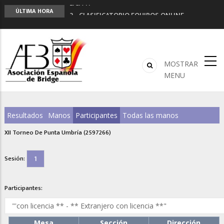
LIGA 11ª
ÚLTIMA HORA
2º CLASIFICATORIO EQUIPOS ONLINE
Curso de Formación y Actualización de
Monitores de Bridge
ANUNCIATE EN NUESTRA REVISTA
NUEVA PROGRAMACIÓN TORNEOS FUNBRIDGE
MOSTRAR
MENU
Resultados
Manos
Participantes
Todas las manos
XII Torneo De Punta Umbría (2597266)
1
Sesión:
Participantes:
Mesa
Sección
Dirección