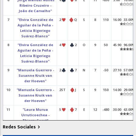
Ribeiro Cruzeiro -
João de Carvalho"
7
"Elvira González de
2
Q
S
8
110
16.00
33.00%
Aguilar de la Peña -
Leticia Bigeriego
Suárez-Blanco"
8
"Elvira González de
4
2
O
9
50
45.90
96.00%
Aguilar de la Peña -
Leticia Bigeriego
Suárez-Blanco"
9
"Manuela Guerrero -
2
7
N
7
-50
27.10
57.00%
Susanne Kruik van
der Hoeven"
10
"Manuela Guerrero -
2ST
J
S
9
150
14.00
29.00%
Susanne Kruik van
der Hoeven"
11
"Laura Murua
5
7
E
12
-480
30.00
63.00%
Urruticoechea -
Thierry Corot"
Redes Sociales
12
"Laura Murua
4
K
O
12
-480
15.00
31.00%
Urruticoechea -