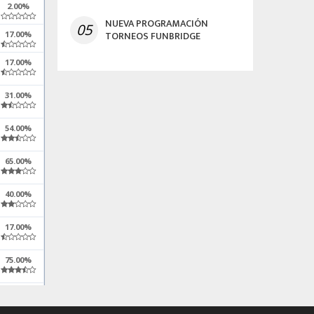
2.00%
NUEVA PROGRAMACIÓN
05
TORNEOS FUNBRIDGE
17.00%
17.00%
31.00%
54.00%
65.00%
40.00%
17.00%
75.00%
25.00%