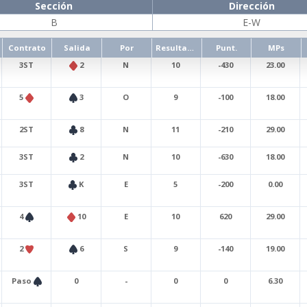
Sección
Dirección
B
E-W
Contrato
Salida
Por
Resultado
Punt.
MPs
3ST
2
N
10
-430
23.00
5
3
O
9
-100
18.00
2ST
8
N
11
-210
29.00
3ST
2
N
10
-630
18.00
3ST
K
E
5
-200
0.00
4
10
E
10
620
29.00
2
6
S
9
-140
19.00
Paso
0
-
0
0
6.30