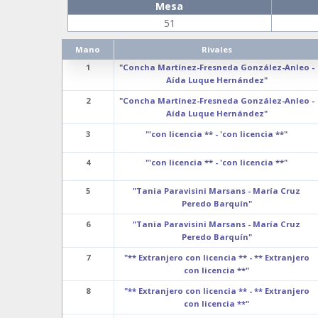
Mesa
51
Mano
Rivales
1
"Concha Martínez-Fresneda González-Anleo -
Aída Luque Hernández"
2
"Concha Martínez-Fresneda González-Anleo -
Aída Luque Hernández"
3
"'con licencia ** - 'con licencia **"
4
"'con licencia ** - 'con licencia **"
5
"Tania Paravisini Marsans - María Cruz
Peredo Barquín"
6
"Tania Paravisini Marsans - María Cruz
Peredo Barquín"
7
"** Extranjero con licencia ** - ** Extranjero
con licencia **"
8
"** Extranjero con licencia ** - ** Extranjero
con licencia **"