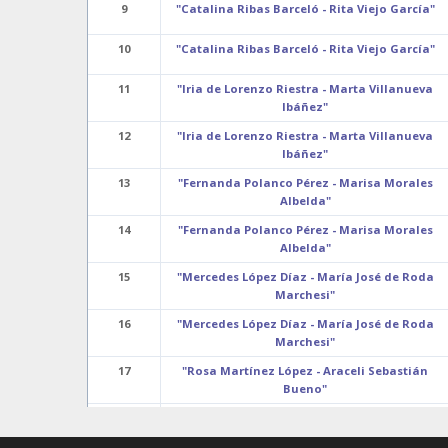
9
"Catalina Ribas Barceló - Rita Viejo García"
10
"Catalina Ribas Barceló - Rita Viejo García"
11
"Iria de Lorenzo Riestra - Marta Villanueva
Ibáñez"
12
"Iria de Lorenzo Riestra - Marta Villanueva
Ibáñez"
13
"Fernanda Polanco Pérez - Marisa Morales
Albelda"
14
"Fernanda Polanco Pérez - Marisa Morales
Albelda"
15
"Mercedes López Díaz - María José de Roda
Marchesi"
16
"Mercedes López Díaz - María José de Roda
Marchesi"
17
"Rosa Martínez López - Araceli Sebastián
Bueno"
18
"Rosa Martínez López - Araceli Sebastián
Bueno"