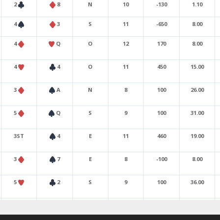
2
8
N
10
-130
1.10
4
3
S
11
-650
8.00
4
Q
O
12
170
8.00
4
4
O
11
450
15.00
3
A
N
8
100
26.00
5
Q
S
9
100
31.00
3ST
4
E
11
460
19.00
3
7
E
8
-100
8.00
5
2
S
9
100
36.00
4
2
S
10
-620
12.00