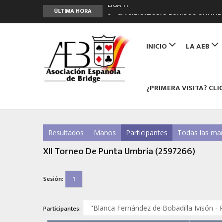
LIGA 11ª
ÚLTIMA HORA
2º CLASIFICATORIO EQUIPOS ONLINE
Curso de Formación y Actualización 
Main
ANUNCIATE EN NUESTRA REVISTA
navigation
INICIO
LA AEB
NUEVA PROGRAMACIÓN TORNEOS FU
¿PRIMERA VISITA? CLI
Resultados
Manos
Participantes
Todas las ma
XII Torneo De Punta Umbría (2597266)
1
Sesión:
Participantes: