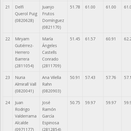
21
Delfi
Juanjo
51.78
61.00
61.00
61.
Querol Puig
Frutos
(0820628)
Domínguez
(0821170)
22
Miryam
María
51.45
61.57
60.91
62.
Gutiérrez-
Ángeles
Herrero
Castells
Barrera
Conrado
(2811054)
(2811709)
23
Nuria
Ana Vilella
50.91
57.43
57.76
57.
Almirall Vall
Rahn
(0820041)
(0820903)
24
Juan
José
50.75
59.97
59.97
59.
Rodrigo
Ramón
Valderrama
García
Alcalde
Espinosa
(0971177)
(2812854)