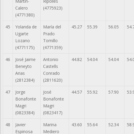
Martín-
Ripollés
Calero
(4775923)
(4771380)
45
Yolanda de
María del
45.27
55.39
56.05
54.
Ugarte
Prado
Lozano
Tomillo
(4771175)
(4771359)
46
José Jaime
Antonio
44.82
54.04
54.04
54.
Beneyto
Castells
Arias
Conrado
(2812384)
(2811620)
47
Jorge
José
44.57
55.92
57.90
53.
Bonafonte
Bonafonte
Magri
Magri
(0823384)
(0823417)
48
Javier
Marina
43.60
55.64
52.34
58.
Espinosa
Mediero