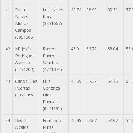
41
Rosa
Luis Yanes
46.74
58.99
60.31
57.
Nieves
Roca
Muñoz
(3851667)
Campos
(3851366)
42
Mª Jesús
Ramón
45.91
56.72
58.04
55.
Rodríguez
Padró
Asensio
Sánchez
(4771203)
(4771374)
43
Carlos Díez
Luis
45.65
57.39
54.75
60.
Puertas
Gonzaga
(0971165)
Díez
Puertas
(0971192)
44
Reyes
Fernando
45.45
54.67
54.67
54.
Alcalde
Puras