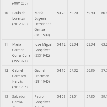
(4881235)
10
Paula de
María
54.28
60.20
59.94
60.
Lorenzo
Eugenia
(2812379)
Hernández
Gainza
(2811540)
11
María
José Miguel
54.12
63.34
63.34
63.
Carmen
Gonçalves
Corral Curia
(3551942)
(3551021)
12
Gabriel
Gabriel
54.10
57.32
56.86
57.
Carrasco
Fractman
Hervás
(2811045)
(2811795)
13
Salvador
Pedro
54.09
58.51
57.85
59.
García-
Gonçalves