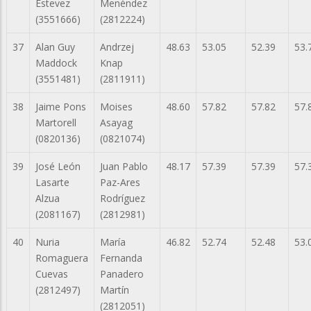
Estevez
Menéndez
(3551666)
(2812224)
37
Alan Guy
Andrzej
48.63
53.05
52.39
53.
Maddock
Knap
(3551481)
(2811911)
38
Jaime Pons
Moises
48.60
57.82
57.82
57.
Martorell
Asayag
(0820136)
(0821074)
39
José León
Juan Pablo
48.17
57.39
57.39
57.
Lasarte
Paz-Ares
Alzua
Rodríguez
(2081167)
(2812981)
40
Nuria
María
46.82
52.74
52.48
53.
Romaguera
Fernanda
Cuevas
Panadero
(2812497)
Martín
(2812051)