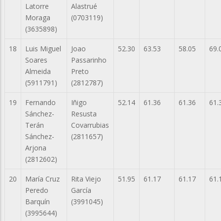
Latorre
Alastrué
Moraga
(0703119)
(3635898)
18
Luis Miguel
Joao
52.30
63.53
58.05
69.
Soares
Passarinho
Almeida
Preto
(5911791)
(2812787)
19
Fernando
Iñigo
52.14
61.36
61.36
61.
Sánchez-
Resusta
Terán
Covarrubias
Sánchez-
(2811657)
Arjona
(2812602)
20
María Cruz
Rita Viejo
51.95
61.17
61.17
61.
Peredo
García
Barquín
(3991045)
(3995644)