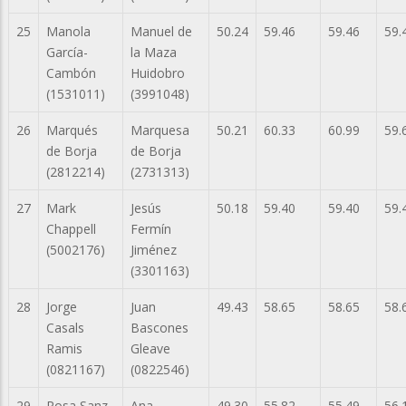
25
Manola
Manuel de
50.24
59.46
59.46
59.
García-
la Maza
Cambón
Huidobro
(1531011)
(3991048)
26
Marqués
Marquesa
50.21
60.33
60.99
59.
de Borja
de Borja
(2812214)
(2731313)
27
Mark
Jesús
50.18
59.40
59.40
59.
Chappell
Fermín
(5002176)
Jiménez
(3301163)
28
Jorge
Juan
49.43
58.65
58.65
58.
Casals
Bascones
Ramis
Gleave
(0821167)
(0822546)
29
Rosa Sanz
Ana
49.30
55.82
55.49
56.