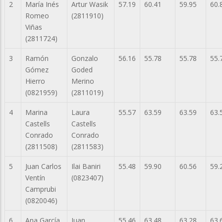
2
María Inés
Artur Wasik
57.19
60.41
59.95
60.
Romeo
(2811910)
Viñas
(2811724)
3
Ramón
Gonzalo
56.16
55.78
55.78
55.
Gómez
Goded
Hierro
Merino
(0821959)
(2811019)
4
Marina
Laura
55.57
63.59
63.59
63.
Castells
Castells
Conrado
Conrado
(2811508)
(2811583)
5
Juan Carlos
Ilai Baniri
55.48
59.90
60.56
59.
Ventín
(0823407)
Camprubi
(0820046)
6
Ana García
Juan
55.46
63.48
63.28
63.