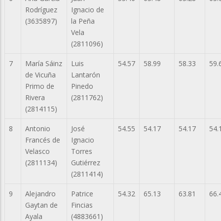
Rodríguez
Ignacio de
(3635897)
la Peña
Vela
(2811096)
7
María Sáinz
Luis
54.57
58.99
58.33
59.
de Vicuña
Lantarón
Primo de
Pinedo
Rivera
(2811762)
(2814115)
8
Antonio
José
54.55
54.17
54.17
54.
Francés de
Ignacio
Velasco
Torres
(2811134)
Gutiérrez
(2811414)
9
Alejandro
Patrice
54.32
65.13
63.81
66.
Gaytan de
Fincias
Ayala
(4883661)