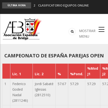
2º CLASIFICATORIO EQUIPOS ONLINE
ÚLTIMA HORA
Curso de Formación y Actualización de
Monitores de Bridge
ANUNCIATE EN NUESTRA REVISTA
NUEVA PROGRAMACIÓN TORNEOS FUNBRIDGE
MOSTRAR
LIGA 11ª
MENU
CAMPEONATO DE ESPAÑA PAREJAS OPEN
%Mod
%M
Lic. 1
Lic. 2
%
%Pond.
J1
J2
1
Federico
Jordi Sabaté
57.67
57.29
57.29
57.
Goded
Iglesias
Nadal
(2812510)
(2811246)