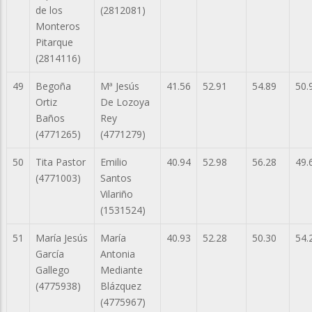
de los
(2812081)
Monteros
Pitarque
(2814116)
49
Begoña
Mª Jesús
41.56
52.91
54.89
50.
Ortiz
De Lozoya
Baños
Rey
(4771265)
(4771279)
50
Tita Pastor
Emilio
40.94
52.98
56.28
49.
(4771003)
Santos
Vilariño
(1531524)
51
María Jesús
María
40.93
52.28
50.30
54.
García
Antonia
Gallego
Mediante
(4775938)
Blázquez
(4775967)