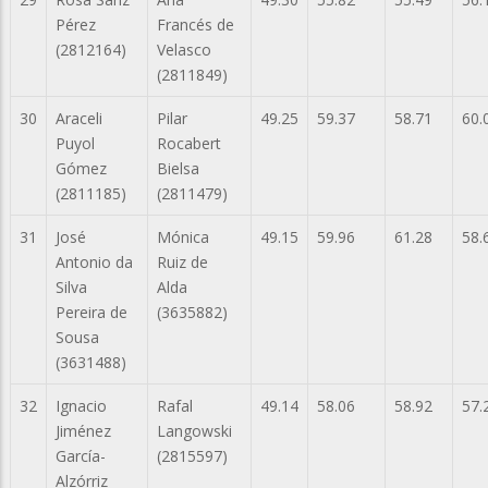
Pérez
Francés de
(2812164)
Velasco
(2811849)
30
Araceli
Pilar
49.25
59.37
58.71
60.
Puyol
Rocabert
Gómez
Bielsa
(2811185)
(2811479)
31
José
Mónica
49.15
59.96
61.28
58.
Antonio da
Ruiz de
Silva
Alda
Pereira de
(3635882)
Sousa
(3631488)
32
Ignacio
Rafal
49.14
58.06
58.92
57.
Jiménez
Langowski
García-
(2815597)
Alzórriz