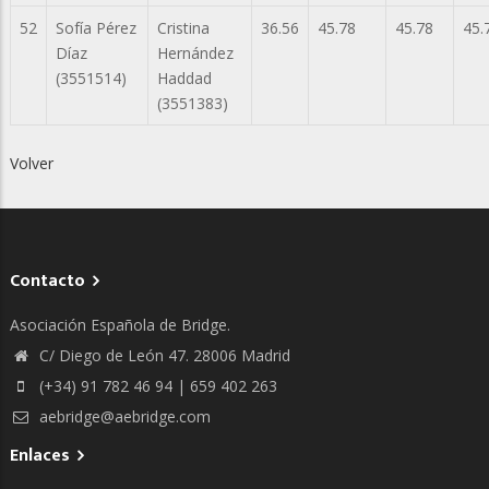
52
Sofía Pérez
Cristina
36.56
45.78
45.78
45.
Díaz
Hernández
(3551514)
Haddad
(3551383)
Volver
Contacto
Asociación Española de Bridge.
C/ Diego de León 47. 28006 Madrid
(+34) 91 782 46 94 | 659 402 263
aebridge@aebridge.com
Enlaces