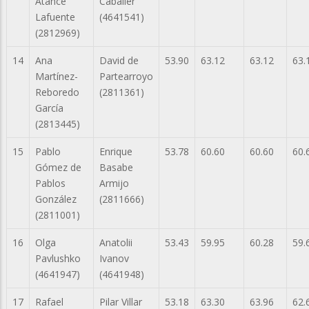
Atance
Caballer
Lafuente
(4641541)
(2812969)
14
Ana
David de
53.90
63.12
63.12
63.
Martínez-
Partearroyo
Reboredo
(2811361)
García
(2813445)
15
Pablo
Enrique
53.78
60.60
60.60
60.
Gómez de
Basabe
Pablos
Armijo
González
(2811666)
(2811001)
16
Olga
Anatolii
53.43
59.95
60.28
59.
Pavlushko
Ivanov
(4641947)
(4641948)
17
Rafael
Pilar Villar
53.18
63.30
63.96
62.