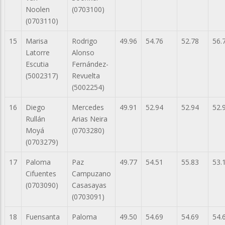
Noolen
(0703100)
(0703110)
15
Marisa
Rodrigo
49.96
54.76
52.78
56.
Latorre
Alonso
Escutia
Fernández-
(5002317)
Revuelta
(5002254)
16
Diego
Mercedes
49.91
52.94
52.94
52.
Rullán
Arias Neira
Moyá
(0703280)
(0703279)
17
Paloma
Paz
49.77
54.51
55.83
53.
Cifuentes
Campuzano
(0703090)
Casasayas
(0703091)
18
Fuensanta
Paloma
49.50
54.69
54.69
54.