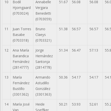
10
Bodil
Annabelle
51.67
56.08
56.08
56.
Hjorngaard
Vergara
(0703024)
Benedetti
(0703059)
11
Juan Torres
Bruno
51.38
56.57
56.57
56.
Basabe
Claeys
(0703318)
(0703321)
12
Ana María
Jorge
51.34
56.47
57.13
55.
Barandica
Hernández
Fernández
Santonja
(2814777)
(2814778)
13
María
Armando
50.36
54.17
54.17
54.
Fernández
Astudillo
Bustillo
González
(3301362)
(3301363)
14
María José
Heide
50.21
53.93
52.61
55.
Van
Soeffker