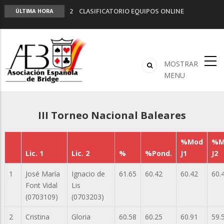
2º CLASIFICATORIO EQUIPOS ONLINE
ÚLTIMA HORA
Curso de Formación y Actualización de
Monitores de Bridge
ANUNCIATE EN NUESTRA REVISTA
NUEVA PROGRAMACIÓN TORNEOS FUNBRIDGE
MOSTRAR
LIGA 11ª
MENU
III Torneo Nacional Baleares
%Mod
%M
Lic. 1
Lic. 2
%
%Pond.
J1
J2
1
José María
Ignacio de
61.65
60.42
60.42
60.
Font Vidal
Lis
(0703109)
(0703203)
2
Cristina
Gloria
60.58
60.25
60.91
59.