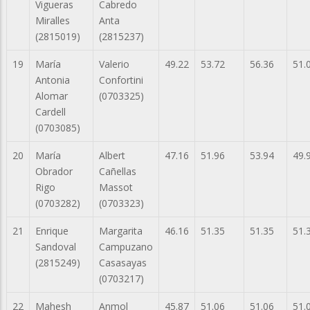
Vigueras
Cabredo
Miralles
Anta
(2815019)
(2815237)
19
María
Valerio
49.22
53.72
56.36
51.
Antonia
Confortini
Alomar
(0703325)
Cardell
(0703085)
20
María
Albert
47.16
51.96
53.94
49.
Obrador
Cañellas
Rigo
Massot
(0703282)
(0703323)
21
Enrique
Margarita
46.16
51.35
51.35
51.
Sandoval
Campuzano
(2815249)
Casasayas
(0703217)
22
Mahesh
Anmol
45.87
51.06
51.06
51.