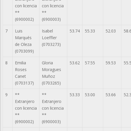
con licencia
con licencia
**
**
(6900002)
(6900003)
7
Luis
Isabel
53.74
55.33
52.03
58.
Marqués
Loeffler
de Oleza
(0703273)
(0703099)
8
Emilia
Gloria
53.62
57.55
59.53
55.
Roses
Moragues
Canet
Muñoz
(0703137)
(0703265)
9
**
**
53.33
53.00
53.66
52.
Extranjero
Extranjero
con licencia
con licencia
**
**
(6900002)
(6900003)