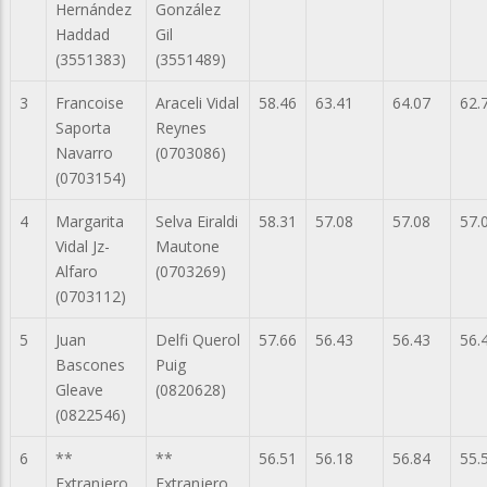
Hernández
González
Haddad
Gil
(3551383)
(3551489)
3
Francoise
Araceli Vidal
58.46
63.41
64.07
62.
Saporta
Reynes
Navarro
(0703086)
(0703154)
4
Margarita
Selva Eiraldi
58.31
57.08
57.08
57.
Vidal Jz-
Mautone
Alfaro
(0703269)
(0703112)
5
Juan
Delfi Querol
57.66
56.43
56.43
56.
Bascones
Puig
Gleave
(0820628)
(0822546)
6
**
**
56.51
56.18
56.84
55.
Extranjero
Extranjero