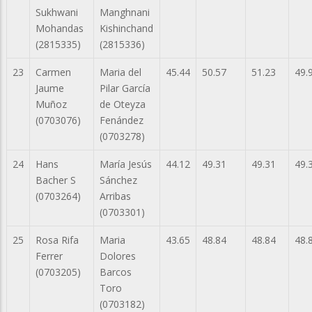
Sukhwani
Manghnani
Mohandas
Kishinchand
(2815335)
(2815336)
23
Carmen
Maria del
45.44
50.57
51.23
49.
Jaume
Pilar García
Muñoz
de Oteyza
(0703076)
Fenández
(0703278)
24
Hans
María Jesús
44.12
49.31
49.31
49.
Bacher S
Sánchez
(0703264)
Arribas
(0703301)
25
Rosa Rifa
Maria
43.65
48.84
48.84
48.
Ferrer
Dolores
(0703205)
Barcos
Toro
(0703182)