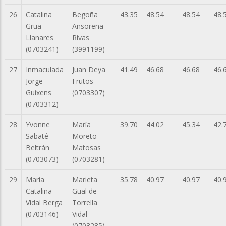
26
Catalina
Begoña
43.35
48.54
48.54
48.
Grua
Ansorena
Llanares
Rivas
(0703241)
(3991199)
27
Inmaculada
Juan Deya
41.49
46.68
46.68
46.
Jorge
Frutos
Guixens
(0703307)
(0703312)
28
Yvonne
María
39.70
44.02
45.34
42.
Sabaté
Moreto
Beltrán
Matosas
(0703073)
(0703281)
29
María
Marieta
35.78
40.97
40.97
40.
Catalina
Gual de
Vidal Berga
Torrella
(0703146)
Vidal
(0703285)