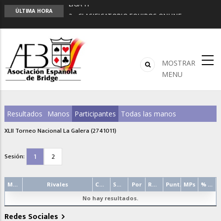
LIGA 11ª
ÚLTIMA HORA
2º CLASIFICATORIO EQUIPOS ONLINE
Curso de Formación y Actualización de
Monitores de Bridge
ANUNCIATE EN NUESTRA REVISTA
NUEVA PROGRAMACIÓN TORNEOS FUNBRIDGE
MOSTRAR
MENU
Resultados
Manos
Participantes
Todas las manos
XLII Torneo Nacional La Galera (2741011)
1
2
Sesión:
Mano
Rivales
Contrato
Salida
Por
Resultado
Punt.
MPs
% punt.
No hay resultados.
Redes Sociales