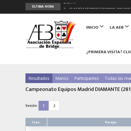
LIGA 11ª
ÚLTIMA HORA
2º CLASIFICATORIO EQUIPOS ONLINE
Curso de Formación y Actualización 
Main
ANUNCIATE EN NUESTRA REVISTA
navigation
INICIO
LA AEB
NUEVA PROGRAMACIÓN TORNEOS FU
¿PRIMERA VISITA? CLI
Resultados
Manos
Participantes
Todas las ma
Campeonato Equipos Madrid DIAMANTE (28
1
2
Sesión:
Clas.
Pareja