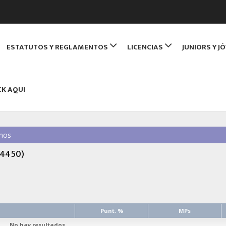
de Monitores de Bridge
ESTATUTOS Y REGLAMENTOS
LICENCIAS
JUNIORS Y J
NBRIDGE
CK AQUI
nos
14450)
Punt. %
MPs
No hay resultados.